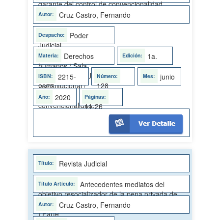
garante del control de convencionalidad
Cruz Castro, Fernando
Poder
Judicial
Derechos
1a.
humanos / Sala
Constitucional / Juez
2215-
junio
128
Constitucional /
2377
Control de
2020
convencionalidad
11-26
Revista Judicial
Antecedentes mediatos del
objetivo resocializador de la pena privada de
libertad. Algunos clásicos del penitenciarismo.
Cruz Castro, Fernando
I Parte