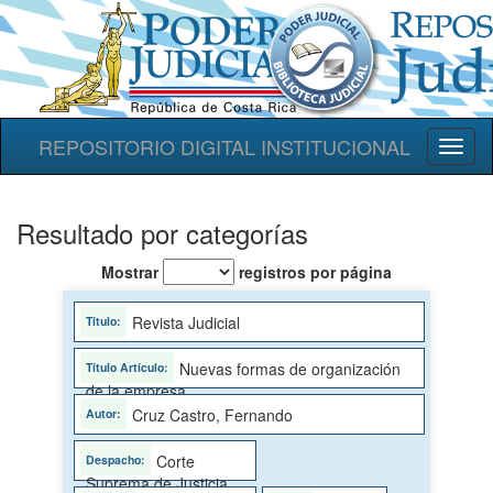
REPOSITORIO DIGITAL INSTITUCIONAL
Toggl
naviga
Resultado por categorías
Mostrar
registros por página
Revista Judicial
Nuevas formas de organización
de la empresa
Cruz Castro, Fernando
Corte
Suprema de Justicia