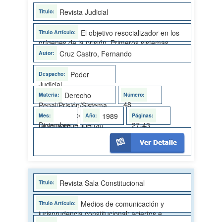
Revista Judicial
El objetivo resocializador en los
orígenes de la prisión. Primeros sistemas
penitenciarios. II Parte
Cruz Castro, Fernando
Poder
Judicial
Derecho
48
Penal/Prisión/Sistema
penitenciario/Penas
1989
Diciembre
27-43
privativas de libertad
Revista Sala Constitucional
Medios de comunicación y
jurisprudencia constitucional: aciertos e