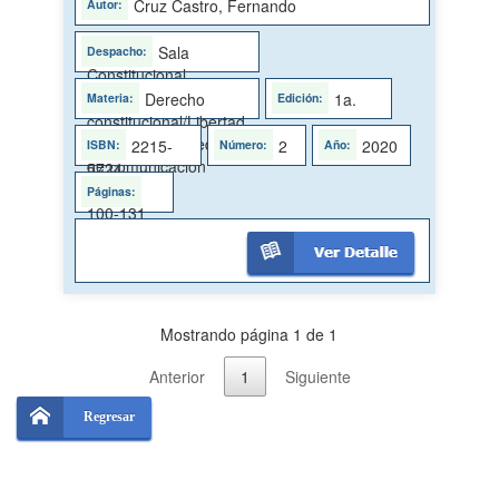
interrogantes
Cruz Castro, Fernando
Sala
Constitucional
Derecho
1a.
constitucional/Libertad
de expresión/Medios
2215-
2
2020
de comunicación
5724
100-131
Mostrando página 1 de 1
Anterior
1
Siguiente
Regresar