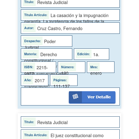
Revista Judicial
La casación y la impugnación
garantía. La incidencia de los fallos de la
Corte Interamericana: el caso Ulloa Herrera
Cruz Castro, Fernando
Poder
Judicial
Derecho
1a.
constitucional /
Casación penal /
2215-
120
enero
Corte Interamericana
2377
de Justicia /
2017
Impugnación
111-137
Revista Judicial
El juez constitucional como