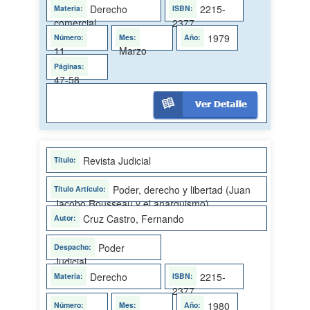
Derecho
2215-
comercial
2377
1979
11
Marzo
47-58
Revista Judicial
Poder, derecho y libertad (Juan
Jacobo Rousseau y el anarquismo)
Cruz Castro, Fernando
Poder
Judicial
Derecho
2215-
2377
1980