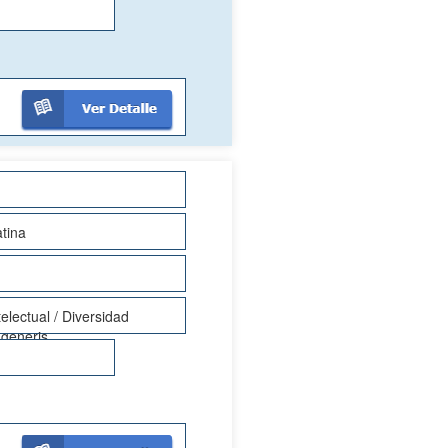
atina
telectual / Diversidad
 generis