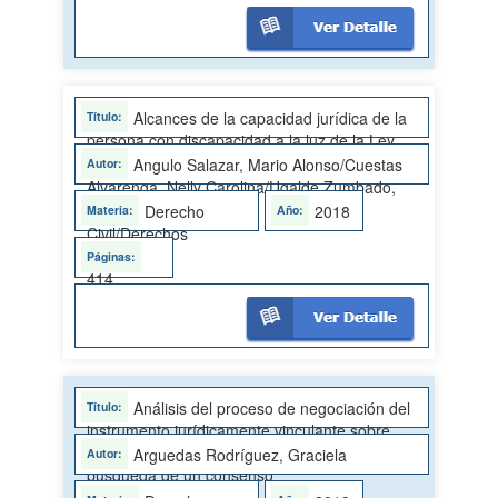
Alcances de la capacidad jurídica de la
persona con discapacidad a la luz de la Ley
de la Autonomía Personal no. 9379
Angulo Salazar, Mario Alonso/Cuestas
Alvarenga, Nelly Carolina/Ugalde Zumbado,
Yuliana Andrea
Derecho
2018
Civil/Derechos
Humanos
414
Análisis del proceso de negociación del
instrumento jurídicamente vinculante sobre
empresas y derechos humanos: hacia la
Arguedas Rodríguez, Graciela
búsqueda de un consenso