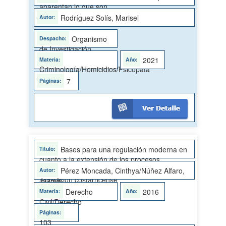
aparentan lo que son
Rodríguez Solís, Marisel
Organismo
de Investigación
Judicial
2021
Criminología/Homicidios/Psicópata
7
Bases para una regulación moderna en
cuanto a la extensión de los procesos
concursales a grupos económicos en la
Pérez Moncada, Cinthya/Núñez Alfaro,
legislación costarricense
Jazmín
Derecho
2016
Civil/Derecho
Concursal
103