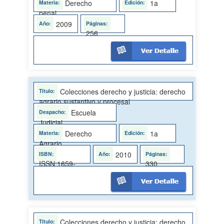
Derecho
1a
penal
2009
256
Colecciones derecho y justicia: derecho
agrario sustantivo y procesal
Escuela
Judicial
Derecho
1a
Agrario
2010
ISSN:1659-
330
4053
Colecciones derecho y justicia: derecho