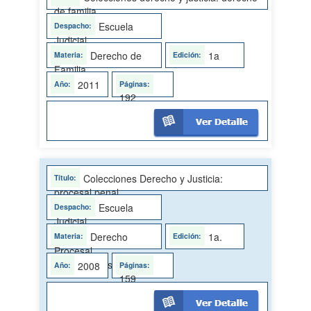
de familia
Escuela
Judicial
Derecho de
1a
Familia
2011
192
Colecciones Derecho y Justicia:
procesal penal
Escuela
Judicial
Derecho
1a.
Procesal
Penal/Proceso penal
2008
159