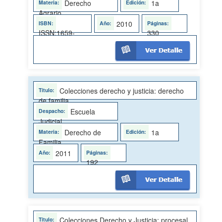
Derecho
1a
Agrario
2010
ISSN:1659-
330
4053
Colecciones derecho y justicia: derecho
de familia
Escuela
Judicial
Derecho de
1a
Familia
2011
192
Colecciones Derecho y Justicia: procesal