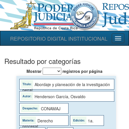
REPOSITORIO DIGITAL INSTITUCIONAL
Toggl
naviga
Resultado por categorías
Mostrar
registros por página
Abordaje y planeación de la investigación
penal
Henderson García, Osvaldo
CONAMAJ
Derecho
1a.
procesal