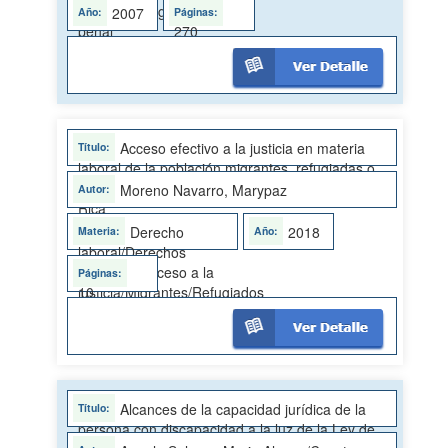
penal/Investigación
2007
270
penal
Acceso efectivo a la justicia en materia
laboral de la población migrantes, refugiadas o
en solicitud de condición de refugio en Costa
Moreno Navarro, Marypaz
Rica
Derecho
2018
laboral/Derechos
humanos/Acceso a la
10
justicia/Migrantes/Refugiados
Alcances de la capacidad jurídica de la
persona con discapacidad a la luz de la Ley de