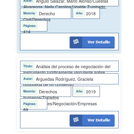
la Autonomía Personal no. 9379
Angulo Salazar, Mario Alonso/Cuestas
Alvarenga, Nelly Carolina/Ugalde Zumbado,
Yuliana Andrea
Derecho
2018
Civil/Derechos
Humanos
414
Análisis del proceso de negociación del
instrumento jurídicamente vinculante sobre
empresas y derechos humanos: hacia la
Arguedas Rodríguez, Graciela
búsqueda de un consenso
Derechos
2019
humanos/Tratados
internacionales/Negociación/Empresas
89