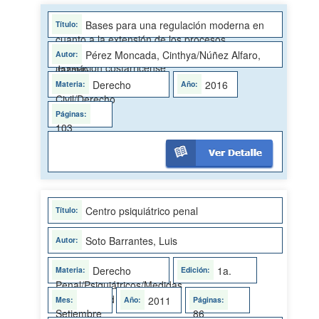
Bases para una regulación moderna en
cuanto a la extensión de los procesos
concursales a grupos económicos en la
Pérez Moncada, Cinthya/Núñez Alfaro,
legislación costarricense
Jazmín
Derecho
2016
Civil/Derecho
Concursal
103
Centro psiquiátrico penal
Soto Barrantes, Luis
Derecho
1a.
Penal/Psiquiátricos/Medidas
de seguridad
2011
Setiembre
86