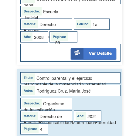
penal
Escuela
Judicial
Derecho
1a.
Procesal
Penal/Proceso penal
2008
159
Control parental y el ejercicio
responsable de la maternidad y paternidad
Rodríguez Cruz, María José
Organismo
de Investigación
Judicial
Derecho de
2021
Familia/Responsabilidad/Maternidad/Paternidad
4