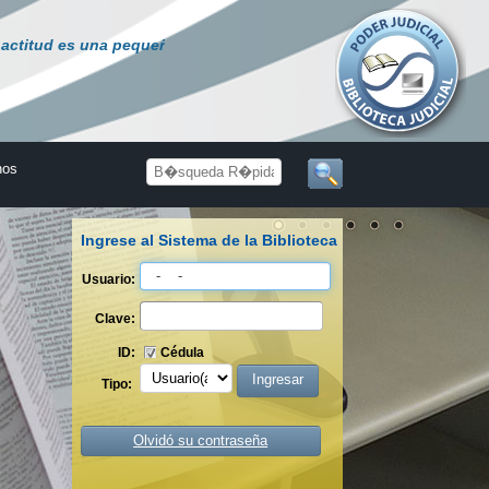
d es una pequeña cosa que marca una gran diferencia.
"
Winston
nos
Ingrese al Sistema de la Biblioteca
Usuario:
Clave:
ID:
Cédula
Tipo:
Olvidó su contraseña