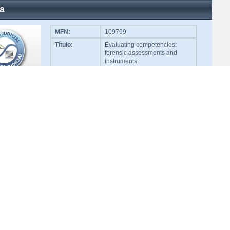
a
MFN:
109799
Título:
Evaluating competencies:
forensic assessments and
instruments
Número de
614.121 G869e
Clasificación:
Editorial:
Kluwer Academic
Ciudad:
New York
Año:
2003
MFN:
109798
Título:
La ausencia de elementos
subjetivos en casos de legítima
defensa