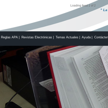
Loading feed 1 of 2
"
La actitu
|
Reglas APA
|
Revistas Electrónicas
|
Temas Actuales
|
Ayuda
|
Contácte